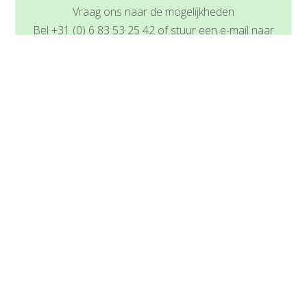
Vraag ons naar de mogelijkheden
Bel +31 (0) 6 83 53 25 42 of stuur een e-mail naar
info@vacanze-sicilia.com
BOEKEN OF RESERVEREN
Naast het online boeken, kunt u ons hierover ook